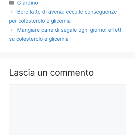
Categorie
Giardino
Bere latte di avena: ecco le conseguenze
per colesterolo e glicemia
Mangiare pane di segale ogni giorno: effetti
su colesterolo e glicemia
Lascia un commento
Commento